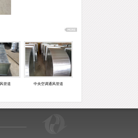
风管道
中央空调通风管道