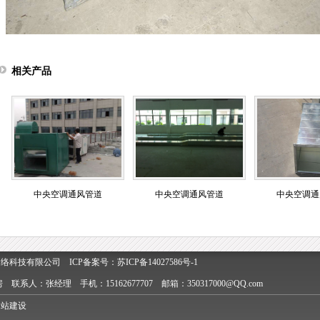
相关产品
中央空调通风管道
中央空调通风管道
中央空调通
网络科技有限公司
ICP备案号：
苏ICP备14027586号-1
：张经理 手机：15162677707 邮箱：350317000@QQ.com
网站建设