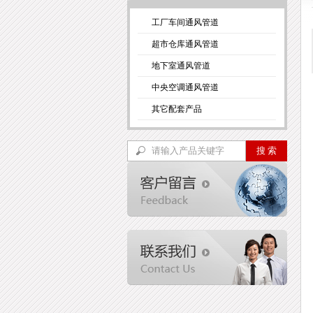
工厂车间通风管道
超市仓库通风管道
地下室通风管道
中央空调通风管道
其它配套产品