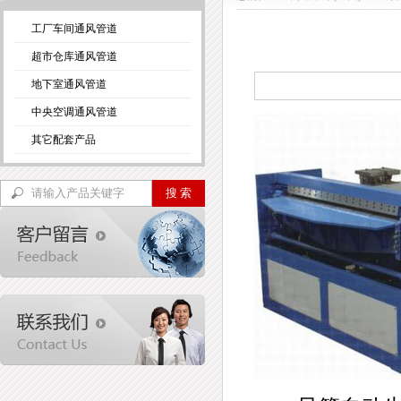
工厂车间通风管道
超市仓库通风管道
地下室通风管道
中央空调通风管道
其它配套产品