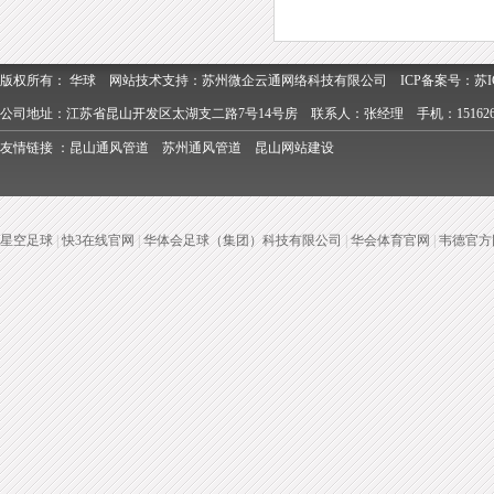
版权所有：
华球
网站技术支持：
苏州微企云通网络科技有限公司
ICP备案号：
苏I
公司地址：江苏省昆山开发区太湖支二路7号14号房 联系人：张经理 手机：15162677707
友情链接 ：
昆山通风管道
苏州通风管道
昆山网站建设
星空足球
|
快3在线官网
|
华体会足球（集团）科技有限公司
|
华会体育官网
|
韦德官方