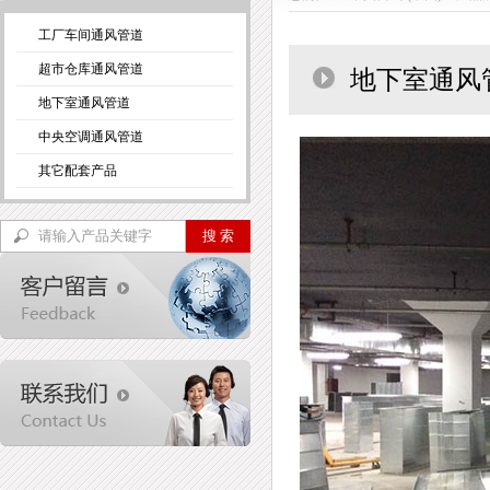
工厂车间通风管道
超市仓库通风管道
地下室通风
地下室通风管道
中央空调通风管道
其它配套产品