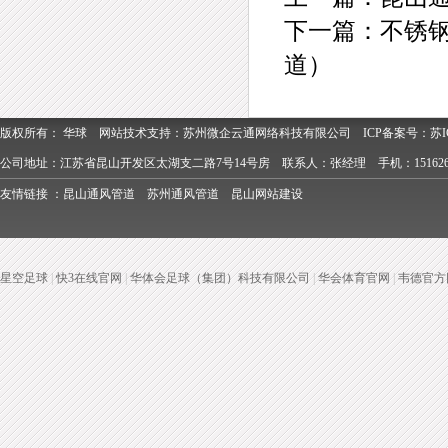
下一篇：
不锈
道）
版权所有：
华球
网站技术支持：
苏州微企云通网络科技有限公司
ICP备案号：
苏I
公司地址：江苏省昆山开发区太湖支二路7号14号房 联系人：张经理 手机：15162677707
友情链接 ：
昆山通风管道
苏州通风管道
昆山网站建设
星空足球
|
快3在线官网
|
华体会足球（集团）科技有限公司
|
华会体育官网
|
韦德官方